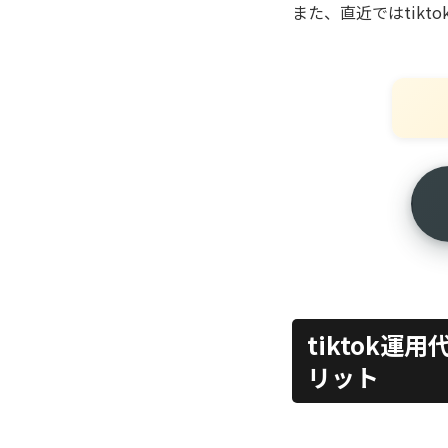
また、直近ではtikt
tiktok
リット