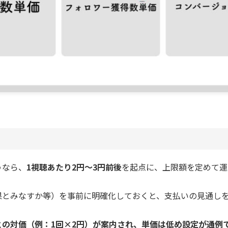
うなら、
1視聴あたり2円～3円前後
を起点に、上限額を定めて運
果とみなすか等）を事前に明確化しておくと、支払いの見通し
との対価（例：1回×2円）が案内され、単価は低め設定が通例