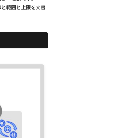
準と範囲と上限
を文書