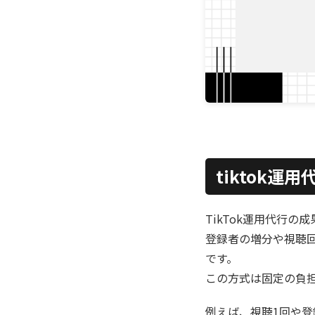
tiktok
TikTok運用代行の
登録者の増分や視聴回
です。
この方式は固定の負
例えば、視聴1回や