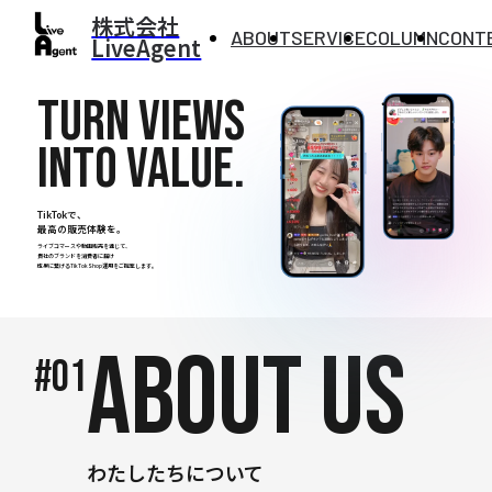
株式会社
ABOUT
SERVICE
COLUMN
CONT
LiveAgent
Turn views
into value.
TikTokで、
最高の販売体験を。
ライブコマースや動画販売を通じて、
貴社のブランドを消費者に届け
成果に繋げるTikTokShop運用をご提案します。
ABOUT US
#01
わたしたちについて