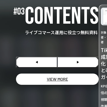
CONTENTS
#03
ライブコマース運用に役立つ無料資料
対象
者・
者
T
成
化
◀︎
▶
と
ガ
VIEW MORE
KP
信
視
改