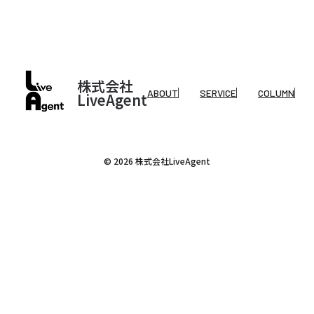
株式会社
ABOUT
SERVICE
COLUMN
LiveAgent
© 2026 株式会社LiveAgent