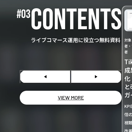
CONTENTS
#03
ライブコマース運用に役立つ無料資料
対象
者・
者
T
成
化
◀︎
▶
と
ガ
VIEW MORE
KP
信
視
改