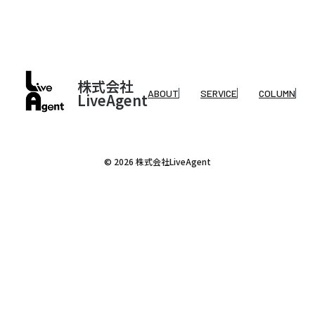
株式会社
ABOUT
SERVICE
COLUMN
LiveAgent
© 2026 株式会社LiveAgent