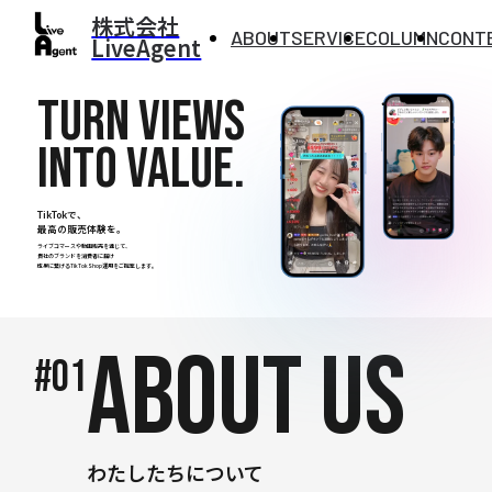
株式会社
ABOUT
SERVICE
COLUMN
CONT
LiveAgent
Turn views
into value.
TikTokで、
最高の販売体験を。
ライブコマースや動画販売を通じて、
貴社のブランドを消費者に届け
成果に繋げるTikTokShop運用をご提案します。
ABOUT US
#01
わたしたちについて