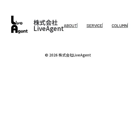
株式会社
ABOUT
SERVICE
COLUMN
LiveAgent
© 2026 株式会社LiveAgent