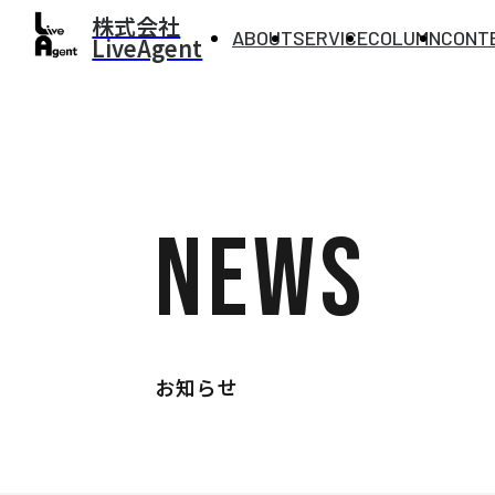
株式会社
ABOUT
SERVICE
COLUMN
CONT
LiveAgent
NEWS
お知らせ